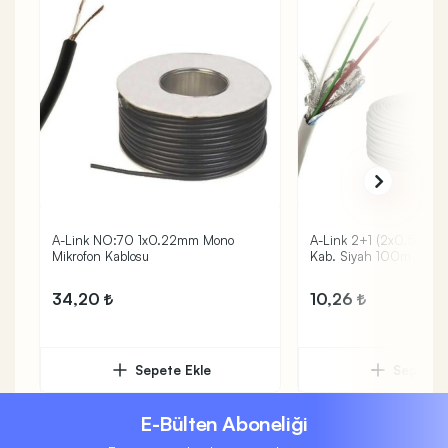
A-Link NO:70 1x0.22mm Mono
A-Link 2+1 (2x0.50) Dı
Mikrofon Kablosu
Kab. Siyah 100m
34,20
10,26
Sepete Ekle
Sepete 
E-Bülten Aboneliği