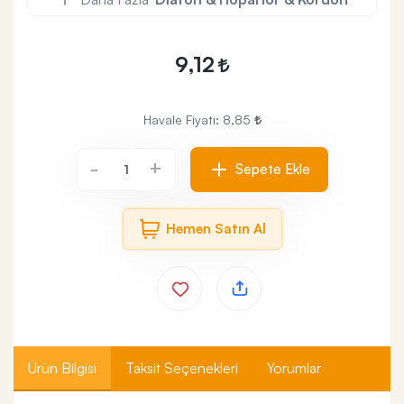
9,12
Havale Fiyatı:
8,85
+
-
Sepete Ekle
Hemen Satın Al
Ürün Bilgisi
Taksit Seçenekleri
Yorumlar