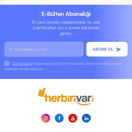
E-Bülten Aboneliği
En yeni ürünler, kampanyalar ve size
özel fırsatlar için e-posta adresinizi
giriniz.
ABONE OL
Gizlilik Onayı
ile kampanya ve ürünler hakkında iletişim kanalları yoluyla
haberdar olmak istiyorum.