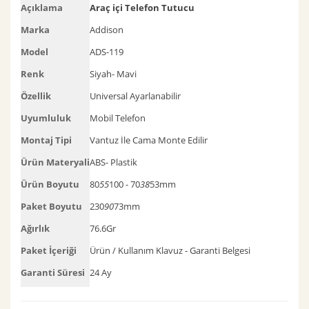
Açıklama
Araç içi Telefon Tutucu
Marka
Addison
Model
ADS-119
Renk
Siyah- Mavi
Özellik
Universal Ayarlanabilir
Uyumluluk
Mobil Telefon
Montaj Tipi
Vantuz İle Cama Monte Edilir
Ürün Materyali
ABS- Plastik
Ürün Boyutu
80
55
100 - 70
38
53mm
Paket Boyutu
230
90
73mm
Ağırlık
76.6Gr
Paket İçeriği
Ürün / Kullanım Klavuz - Garanti Belgesi
Garanti Süresi
24 Ay