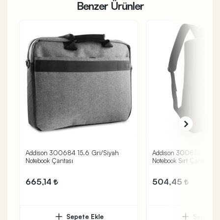
Benzer Ürünler
Addison 300684 15.6 Gri/Siyah
Addison 300817 15.6" 
Notebook Çantası
Notebook Sırt Çantası
665,14
504,45
Sepete Ekle
Sepete 