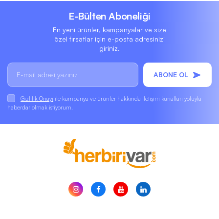
E-Bülten Aboneliği
En yeni ürünler, kampanyalar ve size
özel fırsatlar için e-posta adresinizi
giriniz.
ABONE OL
Gizlilik Onayı
ile kampanya ve ürünler hakkında iletişim kanalları yoluyla
haberdar olmak istiyorum.