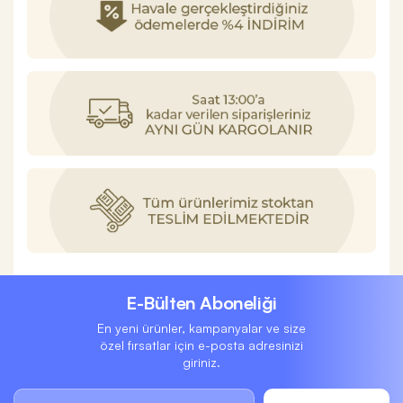
E-Bülten Aboneliği
En yeni ürünler, kampanyalar ve size
özel fırsatlar için e-posta adresinizi
giriniz.