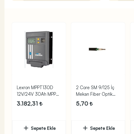
Lexron MPPT130D
2 Core SM 9/125 İç
12V/24V 30Ah MPPT
Mekan Fiber Optik
Solar Şarj Kontr
Kablo
3.182,31
5,70
Sepete Ekle
Sepete Ekle