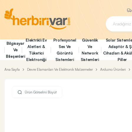
Elektrikli Ev
Profesyonel
Güvenlik
Solar Sistemle
Bilgisayar
Aletleri &
Ses Ve
Ve
Adaptör & Ş
Ve
Tüketici
Görüntü
Network
Cihazları & Akü
Bileşenleri
Elektroniği
Sistemleri
Sistemleri
Piller
Ana Sayfa
Devre Elamanları Ve Elektronik Malzemeler
Arduino Ürünleri
Ürün Görselini Büyüt