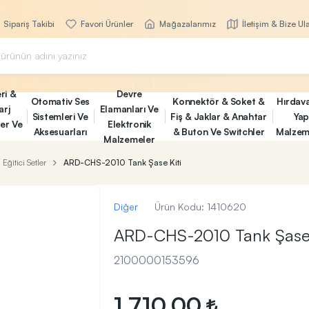
Sipariş Takibi
Favori Ürünler
Mağazalarımız
İletişim & Bize Ul
ri &
Devre
Otomativ Ses
Konnektör & Soket &
Hırdav
arj
Elamanları Ve
Sistemleri Ve
Fiş & Jaklar & Anahtar
Yap
ler Ve
Elektronik
Aksesuarları
& Buton Ve Switchler
Malzem
Malzemeler
Eğitici Setler
ARD-CHS-2010 Tank Şase Kiti
Diğer
Ürün Kodu:
1410620
ARD-CHS-2010 Tank Şase 
2100000153596
1.710,00