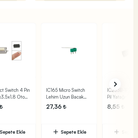
ct Switch 4 Pin
IC165 Micro Switch
IC233B-1P Tek
3.5x1.8 Oto
Lehim Uzun Bacak
Pil Yatağı
uto
Uzun Palet
27,36
8,55
Sepete Ekle
Sepete Ekle
Sepete 