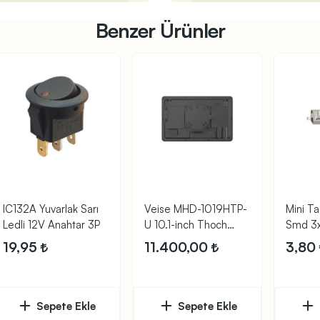
Benzer Ürünler
IC132A Yuvarlak Sarı
Veise MHD-1019HTP-
Mini Ta
Ledli 12V Anahtar 3P
U 10.1-inch Thoch
Smd 3x
monitör
Teyp B
19,95
11.400,00
3,80
Sepete Ekle
Sepete Ekle