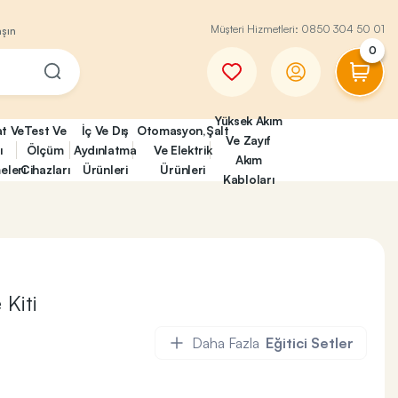
Müşteri Hizmetleri:
0850 304 50 01
aşın
0
Yüksek Akım
at Ve
Test Ve
İç Ve Dış
Otomasyon,Şalt
Ve Zayıf
ı
Ölçüm
Aydınlatma
Ve Elektrik
Akım
eleri
Cihazları
Ürünleri
Ürünleri
Kabloları
Kiti
Daha Fazla
Eğitici Setler