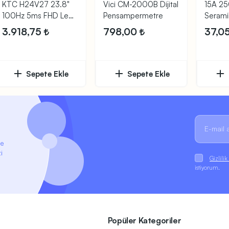
KTC H24V27 23.8"
Vici CM-2000B Dijital
15A 2
100Hz 5ms FHD Led
Pensampermetre
Serami
Monitör
3.918,75
798,00
37,0
Sepete Ekle
Sepete Ekle
ze
i
Gizlili
istiyorum.
Popüler Kategoriler