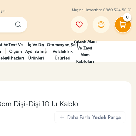
Müşteri Hizmetleri:
0850 304 50 01
aşın
0
Yüksek Akım
at Ve
Test Ve
İç Ve Dış
Otomasyon,Şalt
Ve Zayıf
ı
Ölçüm
Aydınlatma
Ve Elektrik
Akım
eleri
Cihazları
Ürünleri
Ürünleri
Kabloları
 Dişi-Dişi 10 lu Kablo
Daha Fazla
Yedek Parça