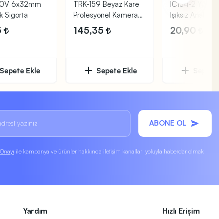
50V 6x32mm
TRK-159 Beyaz Kare
IC134-2 Yuvarl
k Sigorta
Profesyonel Kamera
Işıksız Anahtar
Kutusu Büyük
OFF-ON Yaylı
5
145,35
20,90
Sepete Ekle
Sepete Ekle
Sepete 
ABONE OL
k Onayı
ile kampanya ve ürünler hakkında iletişim kanalları yoluyla haberdar olmak
Yardım
Hızlı Erişim