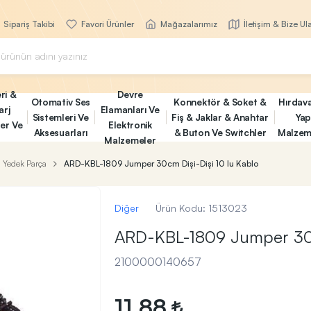
Sipariş Takibi
Favori Ürünler
Mağazalarımız
İletişim & Bize Ul
ri &
Devre
Otomativ Ses
Konnektör & Soket &
Hırdav
arj
Elamanları Ve
Sistemleri Ve
Fiş & Jaklar & Anahtar
Yap
ler Ve
Elektronik
Aksesuarları
& Buton Ve Switchler
Malzem
Malzemeler
Yedek Parça
ARD-KBL-1809 Jumper 30cm Dişi-Dişi 10 lu Kablo
Diğer
Ürün Kodu:
1513023
ARD-KBL-1809 Jumper 30cm
2100000140657
11,88