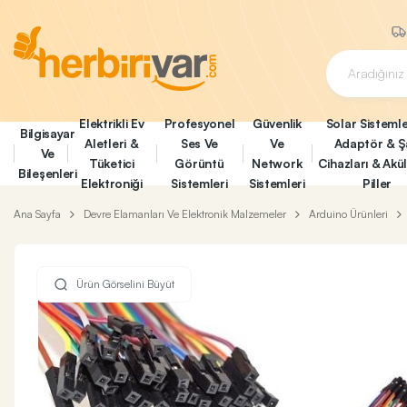
Elektrikli Ev
Profesyonel
Güvenlik
Solar Sistemle
Bilgisayar
Aletleri &
Ses Ve
Ve
Adaptör & Ş
Ve
Tüketici
Görüntü
Network
Cihazları & Akü
Bileşenleri
Elektroniği
Sistemleri
Sistemleri
Piller
Ana Sayfa
Devre Elamanları Ve Elektronik Malzemeler
Arduino Ürünleri
Ürün Görselini Büyüt