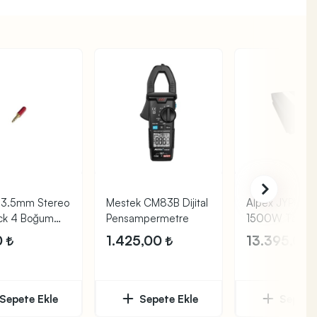
 3.5mm Stereo
Mestek CM83B Dijital
Alpex JYPU-15
ack 4 Boğum
Pensampermetre
1500W Tam Si
)
UPS İnvertör
0
1.425,00
13.395,00
Sepete Ekle
Sepete Ekle
Sepete 