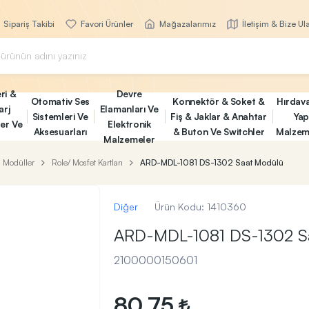
Sipariş Takibi
Favori Ürünler
Mağazalarımız
İletişim & Bize Ul
ri &
Devre
Otomativ Ses
Konnektör & Soket &
Hırdav
arj
Elamanları Ve
Sistemleri Ve
Fiş & Jaklar & Anahtar
Yap
ler Ve
Elektronik
Aksesuarları
& Buton Ve Switchler
Malzem
Malzemeler
Modüller
Role/ Mosfet Kartları
ARD-MDL-1081 DS-1302 Saat Modülü
Diğer
Ürün Kodu:
1410360
ARD-MDL-1081 DS-1302 S
2100000150601
80,75