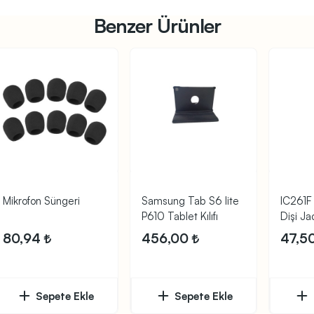
Benzer Ürünler
Mikrofon Süngeri
Samsung Tab S6 lite
IC261F
P610 Tablet Kılıfı
Dişi J
(Kırmızı
80,94
456,00
47,5
Sepete Ekle
Sepete Ekle