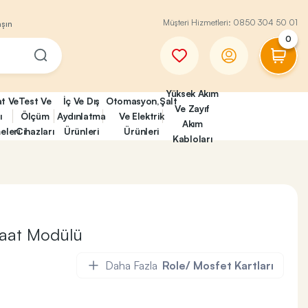
Müşteri Hizmetleri:
0850 304 50 01
aşın
0
Yüksek Akım
at Ve
Test Ve
İç Ve Dış
Otomasyon,Şalt
Ve Zayıf
ı
Ölçüm
Aydınlatma
Ve Elektrik
Akım
eleri
Cihazları
Ürünleri
Ürünleri
Kabloları
aat Modülü
Daha Fazla
Role/ Mosfet Kartları