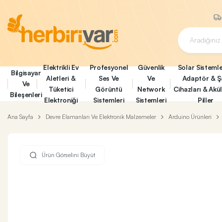
Elektrikli Ev
Profesyonel
Güvenlik
Solar Sistemle
Bilgisayar
Aletleri &
Ses Ve
Ve
Adaptör & Ş
Ve
Tüketici
Görüntü
Network
Cihazları & Akü
Bileşenleri
Elektroniği
Sistemleri
Sistemleri
Piller
Ana Sayfa
Devre Elamanları Ve Elektronik Malzemeler
Arduino Ürünleri
Ürün Görselini Büyüt