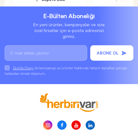
E-Bülten Aboneliği
En yeni ürünler, kampanyalar ve size
özel fırsatlar için e-posta adresinizi
giriniz.
ABONE OL
Gizlilik Onayı
ile kampanya ve ürünler hakkında iletişim kanalları yoluyla
haberdar olmak istiyorum.