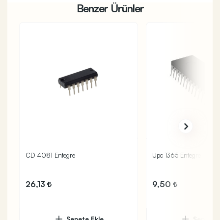
Benzer Ürünler
CD 4081 Entegre
Upc 1365 Entegre
26,13
9,50
Sepete Ekle
Sepete 