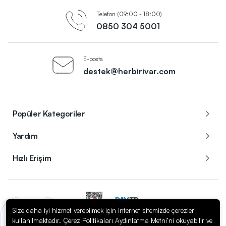
Telefon (09:00 - 18:00)
0850 304 5001
E-posta
destek@herbirivar.com
Popüler Kategoriler
Yardım
Hızlı Erişim
Size daha iyi hizmet verebilmek için internet sitemizde çerezler
Bir sorunuz mu var?
kullanılmaktadır. Çerez Politikaları Aydınlatma Metni’ni okuyabilir ve
Copyright © 2023
Herbirivar.com / Enerom Elektrik Elektronik A.Ş.
. Tüm