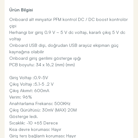
Ürün Bilgisi
Onboard alt minyatür PFM kontrol DC / DC boost kontrolör
çipi
Herhangi bir giriş 0.9 V ~ 5 V dc voltajı, kararlı çıkış 5 V dc
voltajı
Onboard USB dişi, doğrudan USB arayüz ekipman güç
kaynağına olabilir
Onboard giriş gerilimi gösterge ışığı
PCB boyutu: 34 x 16,2 (mm) (mm)
Giriş Voltajı :0.9-5V
Çıkış Voltajı :5.1-5 .2 V
Çıkış Akımıt: 600mA
Verim: 96%
Anahtarlama Frekansı: 500KHz
Çıkış Gürültüsü: 30mV (MAX) 20M
Gösterge ledi.
Sıcaklık: -10 +65 Derece
Kısa devre koruması: Hayır
Giriş ters bağlantı koruması: Hayır