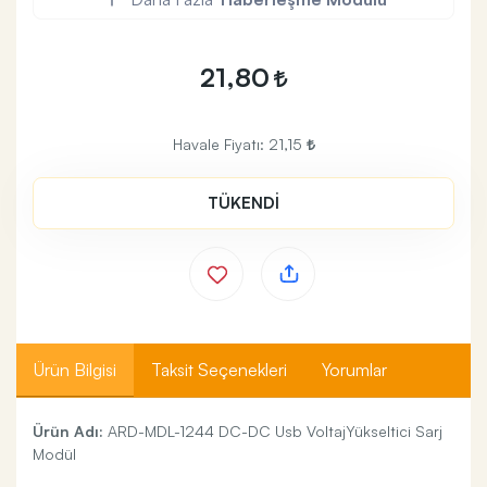
21,80
Havale Fiyatı:
21,15
TÜKENDİ
Ürün Bilgisi
Taksit Seçenekleri
Yorumlar
Ürün Adı:
ARD-MDL-1244 DC-DC Usb VoltajYükseltici Sarj
Modül