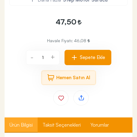
47,50
Havale Fiyatı:
46,08
+
-
Sepete Ekle
Hemen Satın Al
Ürün Bilgisi
Taksit Seçenekleri
Yorumlar