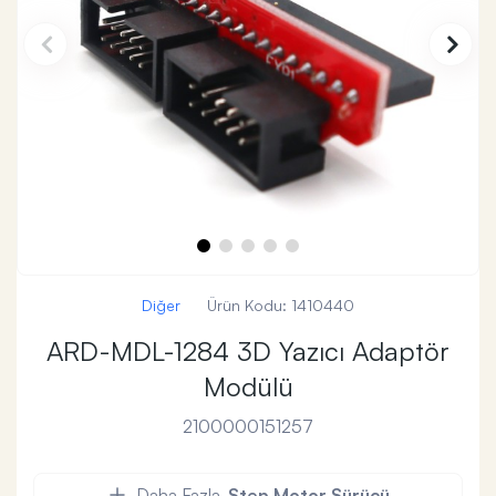
Diğer
Ürün Kodu:
1410440
ARD-MDL-1284 3D Yazıcı Adaptör
Modülü
2100000151257
Daha Fazla
Step Motor Sürücü