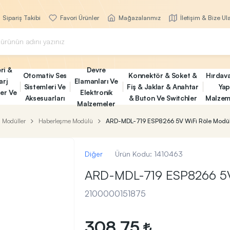
Sipariş Takibi
Favori Ürünler
Mağazalarımız
İletişim & Bize Ul
ri &
Devre
Otomativ Ses
Konnektör & Soket &
Hırdav
arj
Elamanları Ve
Sistemleri Ve
Fiş & Jaklar & Anahtar
Yap
ler Ve
Elektronik
Aksesuarları
& Buton Ve Switchler
Malzem
Malzemeler
Modüller
Haberleşme Modülü
ARD-MDL-719 ESP8266 5V WiFi Röle Modü
Diğer
Ürün Kodu:
1410463
ARD-MDL-719 ESP8266 5V
2100000151875
308,75