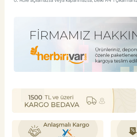
6. Röle açılamazsa veya kapanmazsa, belki R4 'i çıkarman