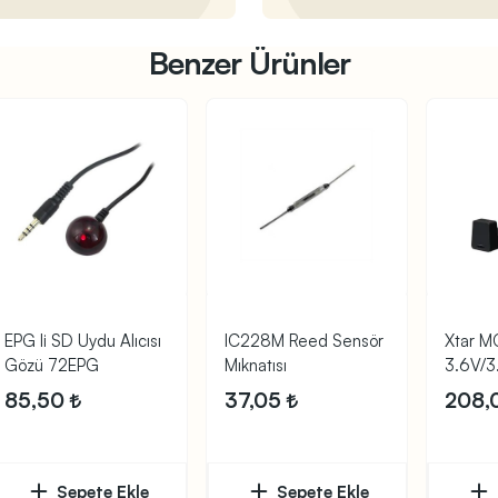
Benzer Ürünler
EPG li SD Uydu Alıcısı
IC228M Reed Sensör
Xtar M
Gözü 72EPG
Mıknatısı
3.6V/3.
Şarj Ale
85,50
37,05
208,
Sepete Ekle
Sepete Ekle