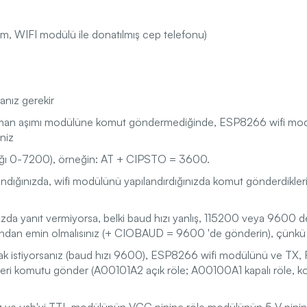
m, WIFI modülü ile donatılmış cep telefonu)
anız gerekir
r zaman aşımı modülüne komut göndermediğinde, ESP8266 wifi mo
niz
lığı 0-7200), örneğin: AT + CIPSTO = 3600.
ndığınızda, wifi modülünü yapılandırdığınızda komut gönderdik
da yanıt vermiyorsa, belki baud hızı yanlış, 115200 veya 9600 den
ğundan emin olmalısınız (+ CIOBAUD = 9600 'de gönderin), çünk
anmak istiyorsanız (baud hızı 9600), ESP8266 wifi modülünü ve TX
i komutu gönder (A00101A2 açık röle; A00100A1 kapalı röle, komu