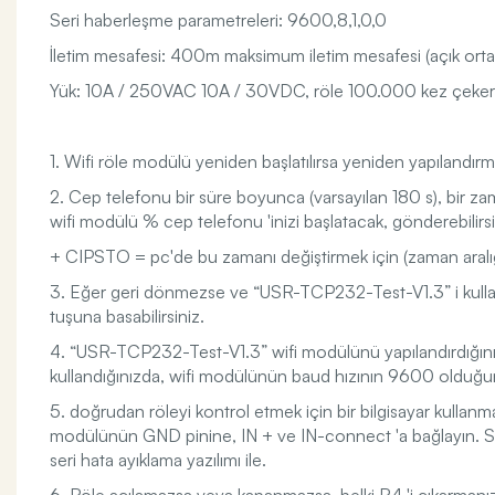
Seri haberleşme parametreleri: 9600,8,1,0,0
İletim mesafesi: 400m maksimum iletim mesafesi (açık orta
Yük: 10A / 250VAC 10A / 30VDC, röle 100.000 kez çeker
1. Wifi röle modülü yeniden başlatılırsa yeniden yapılandırm
2. Cep telefonu bir süre boyunca (varsayılan 180 s), bi
wifi modülü % cep telefonu 'inizi başlatacak, gönderebilirsi
+ CIPSTO = pc'de bu zamanı değiştirmek için (zaman ara
3. Eğer geri dönmezse ve “USR-TCP232-Test-V1.3” i kulla
tuşuna basabilirsiniz.
4. “USR-TCP232-Test-V1.3” wifi modülünü yapılandırdığınız
kullandığınızda, wifi modülünün baud hızının 9600 oldu
5. doğrudan röleyi kontrol etmek için bir bilgisayar kull
modülünün GND pinine, IN + ve IN-connect 'a bağlayın. Ser
seri hata ayıklama yazılımı ile.