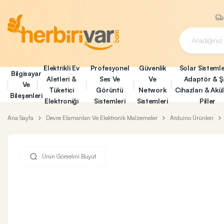
Elektrikli Ev
Profesyonel
Güvenlik
Solar Sistemle
Bilgisayar
Aletleri &
Ses Ve
Ve
Adaptör & Ş
Ve
Tüketici
Görüntü
Network
Cihazları & Akü
Bileşenleri
Elektroniği
Sistemleri
Sistemleri
Piller
Ana Sayfa
Devre Elamanları Ve Elektronik Malzemeler
Arduino Ürünleri
Ürün Görselini Büyüt