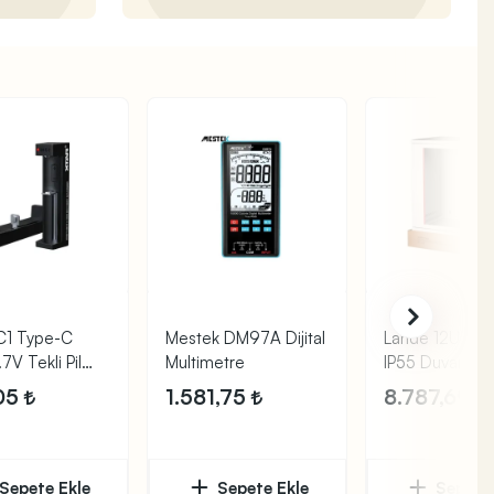
C1 Type-C
Mestek DM97A Dijital
Lande 12U 6
7V Tekli Pil
Multimetre
IP55 Duvar Tip
ti
Kabin Beyaz
05
1.581,75
8.787,69
Sepete Ekle
Sepete Ekle
Sepete 