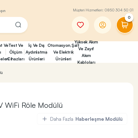
Müşteri Hizmetleri:
0850 304 50 01
aşın
0
Yüksek Akım
at Ve
Test Ve
İç Ve Dış
Otomasyon,Şalt
Ve Zayıf
ı
Ölçüm
Aydınlatma
Ve Elektrik
Akım
eleri
Cihazları
Ürünleri
Ürünleri
Kabloları
lü
 WiFi Röle Modülü
Daha Fazla
Haberleşme Modülü