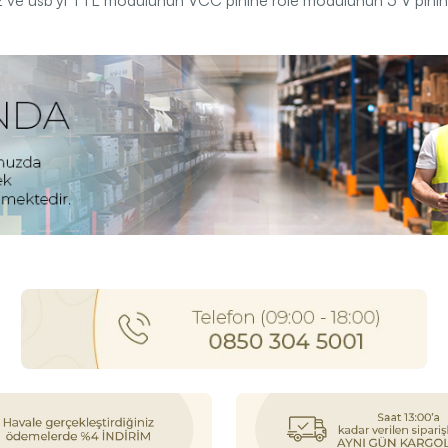
ız ve usb'yi TTL modülünün VCC pinine röle modülünün 5 V pinin