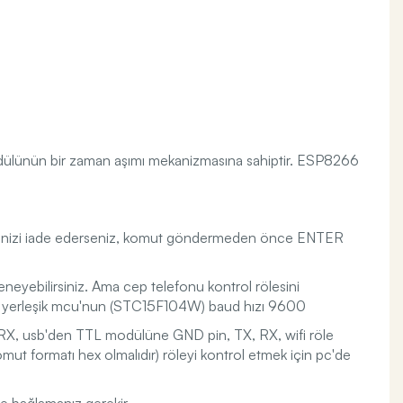
dülünün bir zaman aşımı mekanizmasına sahiptir. ESP8266
lerinizi iade ederseniz, komut göndermeden önce ENTER
eyebilirsiniz. Ama cep telefonu kontrol rölesini
ü yerleşik mcu'nun (STC15F104W) baud hızı 9600
, RX, usb'den TTL modülüne GND pin, TX, RX, wifi röle
t formatı hex olmalıdır) röleyi kontrol etmek için pc'de