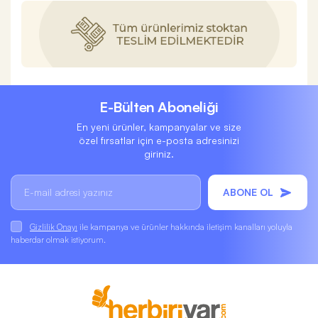
E-Bülten Aboneliği
En yeni ürünler, kampanyalar ve size
özel fırsatlar için e-posta adresinizi
giriniz.
ABONE OL
Gizlilik Onayı
ile kampanya ve ürünler hakkında iletişim kanalları yoluyla
haberdar olmak istiyorum.