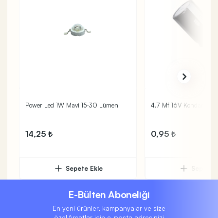
Power Led 1W Mavi 15-30 Lümen
4.7 Mf 16V Kondansatör
14,25
0,95
Sepete Ekle
Sepete 
E-Bülten Aboneliği
En yeni ürünler, kampanyalar ve size
özel fırsatlar için e-posta adresinizi