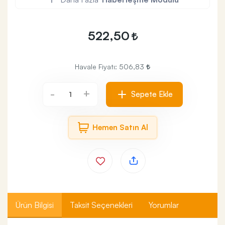
522,50
Havale Fiyatı:
506,83
+
-
Sepete Ekle
Hemen Satın Al
Ürün Bilgisi
Taksit Seçenekleri
Yorumlar