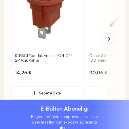
IC133C1 Yuvarlak Anahtar ON-OFF
Öznur 3x2.5mm TTR Ka
2P Açık Kahve
100 Metre
14,25
90,06
Sepete Ekle
Sepete 
E-Bülten Aboneliği
En yeni ürünler, kampanyalar ve size
özel fırsatlar için e-posta adresinizi
giriniz.