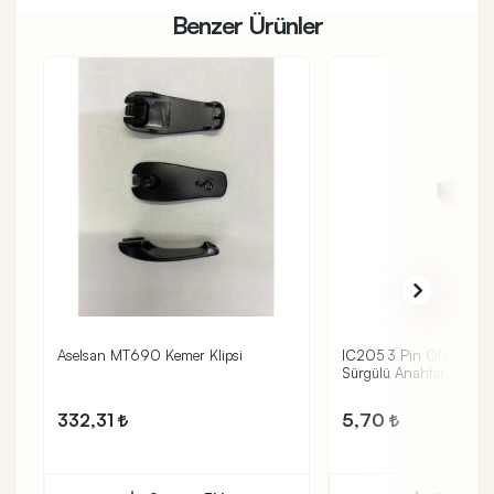
Benzer Ürünler
Aselsan MT690 Kemer Klipsi
IC205 3 Pin ON-OFF PCP Mini
Sürgülü Anahtar
332,31
5,70