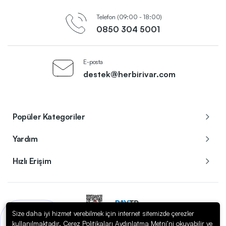
Telefon (09:00 - 18:00)
0850 304 5001
E-posta
destek@herbirivar.com
Popüler Kategoriler
Yardım
Hızlı Erişim
Size daha iyi hizmet verebilmek için internet sitemizde çerezler
Bir sorunuz mu var?
kullanılmaktadır. Çerez Politikaları Aydınlatma Metni’ni okuyabilir ve
Copyright © 2023
Herbirivar.com / Enerom Elektrik Elektronik A.Ş.
. Tüm