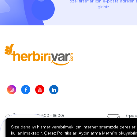
özel fırsatlar için e-posta adresiniz
giriniz.
Telefon (09:00 - 18:00)
E-post
0850 304 5001
dest
Size daha iyi hizmet verebilmek için internet sitemizde çerezler
Bir sorunuz mu var?
kullanılmaktadır. Çerez Politikaları Aydınlatma Metni’ni okuyabili