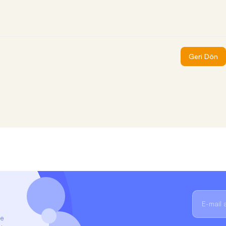
Geri Dön
ze