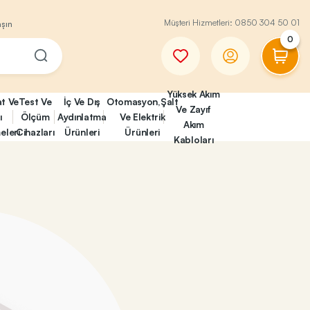
Müşteri Hizmetleri:
0850 304 50 01
aşın
0
Yüksek Akım
at Ve
Test Ve
İç Ve Dış
Otomasyon,Şalt
Ve Zayıf
ı
Ölçüm
Aydınlatma
Ve Elektrik
Akım
eleri
Cihazları
Ürünleri
Ürünleri
Kabloları