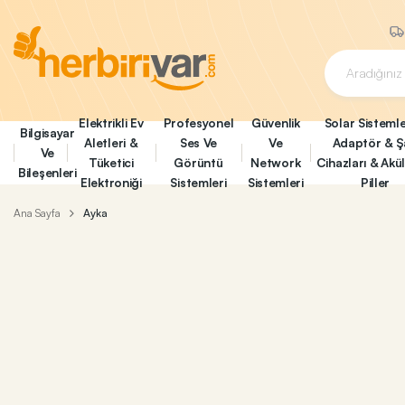
Elektrikli Ev
Profesyonel
Güvenlik
Solar Sistemle
Bilgisayar
Aletleri &
Ses Ve
Ve
Adaptör & Ş
Ve
Tüketici
Görüntü
Network
Cihazları & Akü
Bileşenleri
Elektroniği
Sistemleri
Sistemleri
Piller
Ana Sayfa
Ayka