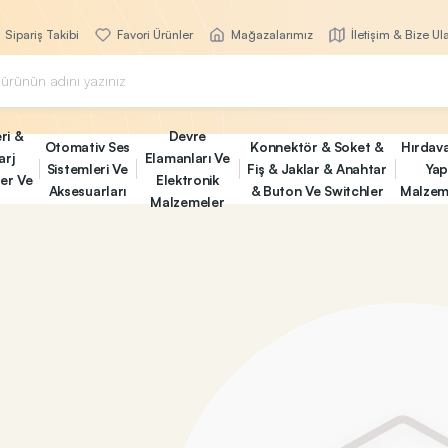
Sipariş Takibi
Favori Ürünler
Mağazalarımız
İletişim & Bize Ul
ri &
Devre
Otomativ Ses
Konnektör & Soket &
Hırdav
arj
Elamanları Ve
Sistemleri Ve
Fiş & Jaklar & Anahtar
Yap
ler Ve
Elektronik
Aksesuarları
& Buton Ve Switchler
Malzem
Malzemeler