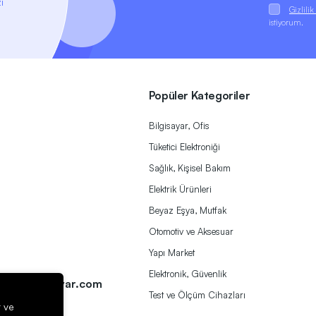
i
Gizlili
istiyorum.
Popüler Kategoriler
Bilgisayar, Ofis
Tüketici Elektroniği
Sağlık, Kişisel Bakım
Elektrik Ürünleri
Beyaz Eşya, Mutfak
Otomotiv ve Aksesuar
Yapı Market
a
Elektronik, Güvenlik
ek@herbirivar.com
Test ve Ölçüm Cihazları
r ve