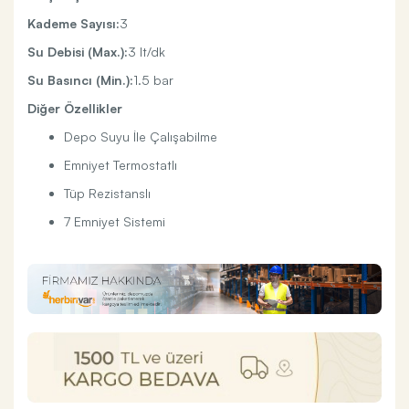
Kademe Sayısı:
3
Su Debisi (Max.):
3 lt/dk
Su Basıncı (Min.):
1.5 bar
Diğer Özellikler
Depo Suyu İle Çalışabilme
Emniyet Termostatlı
Tüp Rezistanslı
7 Emniyet Sistemi