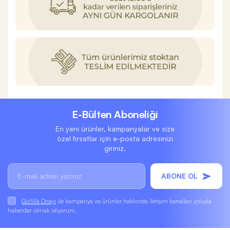
E-Bülten Aboneliği
En yeni ürünler, kampanyalar ve size
özel fırsatlar için e-posta adresinizi
giriniz.
ABONE OL
Gizlilik Onayı
ile kampanya ve ürünler hakkında iletişim kanalları yoluyla
haberdar olmak istiyorum.