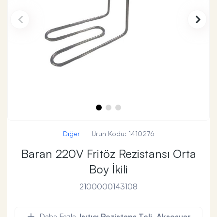
Diğer
Ürün Kodu:
1410276
Baran 220V Fritöz Rezistansı Orta
Boy İkili
2100000143108
Daha Fazla
Isıtıcı Rezistans Teli, Aksesuar