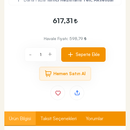
617,31
Havale Fiyatı:
598,79
+
-
Sepete Ekle
Hemen Satın Al
Ürün Bilgisi
Taksit Seçenekleri
Yorumlar