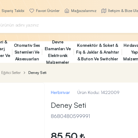
Sipariş Takibi
Favori Ürünler
Mağazalarımız
İletişim & Bize Ul
ri &
Devre
Otomativ Ses
Konnektör & Soket &
Hırdav
arj
Elamanları Ve
Sistemleri Ve
Fiş & Jaklar & Anahtar
Yap
ler Ve
Elektronik
Aksesuarları
& Buton Ve Switchler
Malzem
Malzemeler
Eğitici Setler
Deney Seti
Herbirivar
Ürün Kodu:
1422009
Deney Seti
8680480599991
85,50