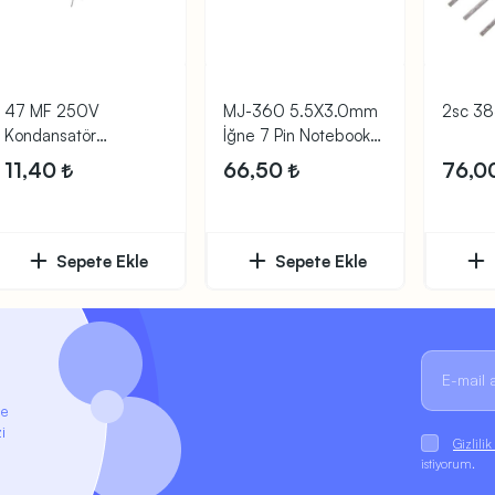
47 MF 250V
MJ-360 5.5X3.0mm
2sc 38
Kondansatör
İğne 7 Pin Notebook
(Elektrolitik)
Power Şase Soket
11,40
66,50
76,0
Sepete Ekle
Sepete Ekle
ze
i
Gizlili
istiyorum.