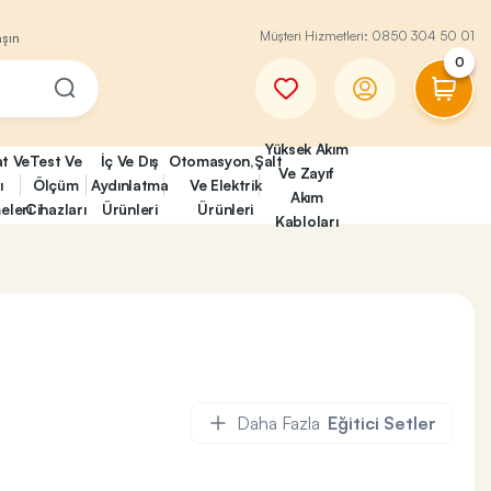
Müşteri Hizmetleri:
0850 304 50 01
aşın
0
Yüksek Akım
at Ve
Test Ve
İç Ve Dış
Otomasyon,Şalt
Ve Zayıf
ı
Ölçüm
Aydınlatma
Ve Elektrik
Akım
eleri
Cihazları
Ürünleri
Ürünleri
Kabloları
Daha Fazla
Eğitici Setler