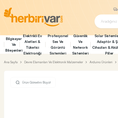
Elektrikli Ev
Profesyonel
Güvenlik
Solar Sistemle
Bilgisayar
Aletleri &
Ses Ve
Ve
Adaptör & Ş
Ve
Tüketici
Görüntü
Network
Cihazları & Akü
Bileşenleri
Elektroniği
Sistemleri
Sistemleri
Piller
Ana Sayfa
Devre Elamanları Ve Elektronik Malzemeler
Arduino Ürünleri
Ürün Görselini Büyüt