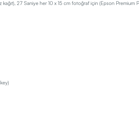
üz kağıt), 27 Saniye her 10 x 15 cm fotoğraf için (Epson Premium P
ikey)