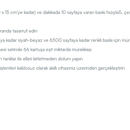
(10 x 15 cm'ye kadar) ve dakikada 10 sayfaya varan baskı hızıyla5, çeş
randa tasarruf edin
ya kadar siyah-beyaz ve 6500 sayfaya kadar renkli baskı için mür
şesi setinde 66 kartuşa eşit miktarda mürekkep
n tanklar ile elleri kirletmeden dolum yapın
lemleri kablosuz olarak akıllı cihazınız üzerinden gerçekleştirin