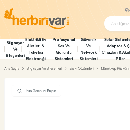
Elektrikli Ev
Profesyonel
Güvenlik
Solar Sistemle
Bilgisayar
Aletleri &
Ses Ve
Ve
Adaptör & Ş
Ve
Tüketici
Görüntü
Network
Cihazları & Akü
Bileşenleri
Elektroniği
Sistemleri
Sistemleri
Piller
Ana Sayfa
Bilgisayar Ve Bileşenleri
Baskı Çözümleri
Mürekkep Püskürtme
Ürün Görselini Büyüt