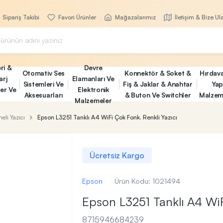
Sipariş Takibi
Favori Ürünler
Mağazalarımız
İletişim & Bize Ul
ri &
Devre
Otomativ Ses
Konnektör & Soket &
Hırdav
arj
Elamanları Ve
Sistemleri Ve
Fiş & Jaklar & Anahtar
Yap
ler Ve
Elektronik
Aksesuarları
& Buton Ve Switchler
Malzem
Malzemeler
li Yazıcı
Epson L3251 Tanklı A4 WiFi Çok Fonk. Renkli Yazıcı
Ücretsiz Kargo
Epson
Ürün Kodu:
1021494
Epson L3251 Tanklı A4 WiF
8715946684239