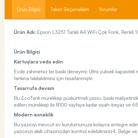
Ürün Bilgisi
Taksit Seçenekleri
Yorumlar
Ürün Adı:
Epson L3251 Tanklı A4 WiFi Çok Fonk. Renkli Y
Ürün Bilgisi
Kartuşlara veda edin
Evde zahmetsiz bir baskı deneyimi: Ultra yüksek kapasiteli 
tankına takılabilmesi için tasarlanmıştır.
Tasarrufa devam
Bu EcoTank mürekkep püskürtmeli yazıcı, baskı maliyetinde
edilen mürekkep ile 8100 sayfaya kadar siyah-beyaz ve 6500 
Modern esneklik
Bu yazıcıyı mevcut ev kurulumunuza kolayca entegre edin ve
yazıcınızı akıllı cihazınızdan kontrol edebilirsiniz4. Belge