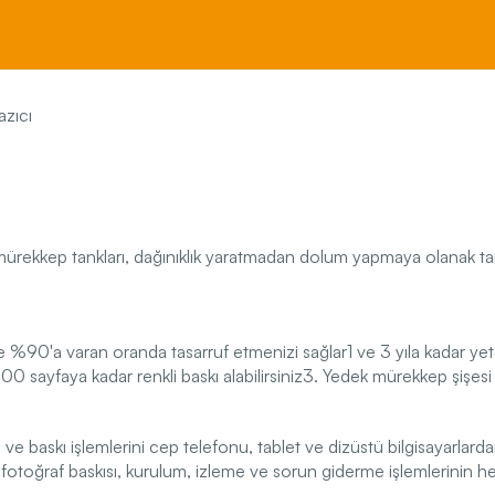
azıcı
mürekkep tankları, dağınıklık yaratmadan dolum yapmaya olanak tanır
 %90'a varan oranda tasarruf etmenizi sağlar1 ve 3 yıla kadar ye
sayfaya kadar renkli baskı alabilirsiniz3. Yedek mürekkep şişesi 
 baskı işlemlerini cep telefonu, tablet ve dizüstü bilgisayarlar
 ve fotoğraf baskısı, kurulum, izleme ve sorun giderme işlemlerinin 