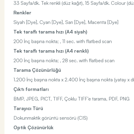
33 Sayfa/dk. Tek renkli (düz kağıt), 15 Sayfa/dk. Colour (d
Renkler
Siyah [Dye], Cyan [Dye], Sarı [Dye], Macenta [Dye]
Tek taraflı tarama hızı (A4 siyah)
200 İnç başına nokta; , 11 sec. with flatbed scan
Tek taraflı tarama hızı (A4 renkli)
200 İnç başına nokta; , 28 sec. with flatbed scan
Tarama Çözünürlüğü
1.200 İnç başına nokta x 2.400 İnç başına nokta (yatay x d
Çıktı formatları
BMP, JPEG, PICT, TIFF, Çoklu TIFF’e tarama, PDF, PNG
Tarayıcı Türü
Dokunmaktik görüntü sensörü (CIS)
Optik Çözünürlük