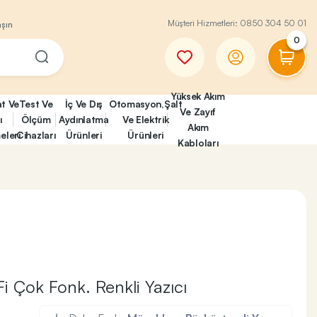
Müşteri Hizmetleri:
0850 304 50 01
aşın
0
Yüksek Akım
at Ve
Test Ve
İç Ve Dış
Otomasyon,Şalt
Ve Zayıf
ı
Ölçüm
Aydınlatma
Ve Elektrik
Akım
eleri
Cihazları
Ürünleri
Ürünleri
Kabloları
i Çok Fonk. Renkli Yazıcı