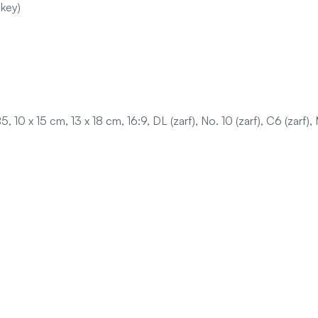
ikey)
 10 x 15 cm, 13 x 18 cm, 16:9, DL (zarf), No. 10 (zarf), C6 (zarf), 