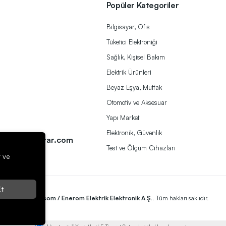
Popüler Kategoriler
Bilgisayar, Ofis
Tüketici Elektroniği
Sağlık, Kişisel Bakım
Elektrik Ürünleri
Beyaz Eşya, Mutfak
Otomotiv ve Aksesuar
Yapı Market
a
Elektronik, Güvenlik
ek@herbirivar.com
Test ve Ölçüm Cihazları
r ve
t
2023
Herbirivar.com / Enerom Elektrik Elektronik A.Ş.
. Tüm hakları saklıdır.
®