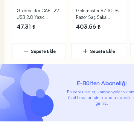
Goldmaster CAB-1221
Goldmaster RZ-1008
USB 2.0 Yazıcı
Razor Saç Sakal
Kablosu 1.8m
Şekillendirici
47,31
403,56
Sepete Ekle
Sepete Ekle
E-Bülten Aboneliği
En yeni ürünler, kampanyalar ve si
özel fırsatlar için e-posta adresiniz
giriniz.