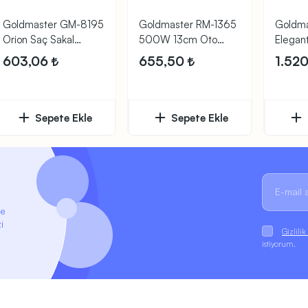
Goldmaster GM-8195
Goldmaster RM-1365
Goldm
Orion Saç Sakal
500W 13cm Oto
Elegan
Şekillendirici
Hoparlör
Şekill
603,06
655,50
1.520
Sepete Ekle
Sepete Ekle
ze
i
Gizlili
istiyorum.