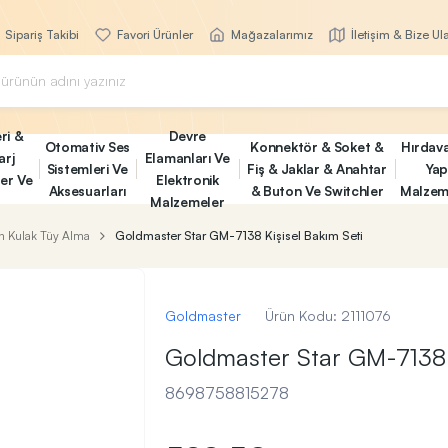
Sipariş Takibi
Favori Ürünler
Mağazalarımız
İletişim & Bize Ul
ri &
Devre
Otomativ Ses
Konnektör & Soket &
Hırdav
arj
Elamanları Ve
Sistemleri Ve
Fiş & Jaklar & Anahtar
Yap
ler Ve
Elektronik
Aksesuarları
& Buton Ve Switchler
Malzem
Malzemeler
n Kulak Tüy Alma
Goldmaster Star GM-7138 Kişisel Bakım Seti
Goldmaster
Ürün Kodu:
2111076
Goldmaster Star GM-7138 K
8698758815278