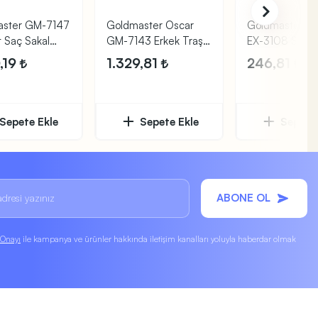
aster GM-7147
Goldmaster Oscar
Goldmaster Ze
t Saç Sakal
GM-7143 Erkek Traş
EX-3108 Saç S
endirme
Bakım Seti
Kesme Makine
,19
1.329,81
246,81
Sepete Ekle
Sepete Ekle
Sepete 
ABONE OL
k Onayı
ile kampanya ve ürünler hakkında iletişim kanalları yoluyla haberdar olmak