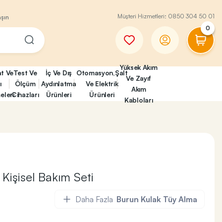
Müşteri Hizmetleri:
0850 304 50 01
aşın
0
Yüksek Akım
at Ve
Test Ve
İç Ve Dış
Otomasyon,Şalt
Ve Zayıf
ı
Ölçüm
Aydınlatma
Ve Elektrik
Akım
eleri
Cihazları
Ürünleri
Ürünleri
Kabloları
işisel Bakım Seti
Daha Fazla
Burun Kulak Tüy Alma