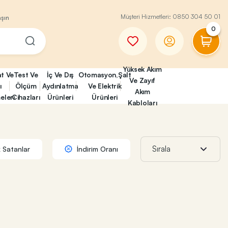
Müşteri Hizmetleri:
0850 304 50 01
aşın
0
Yüksek Akım
at Ve
Test Ve
İç Ve Dış
Otomasyon,Şalt
Ve Zayıf
ı
Ölçüm
Aydınlatma
Ve Elektrik
Akım
eleri
Cihazları
Ürünleri
Ürünleri
Kabloları
 Satanlar
İndirim Oranı