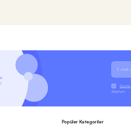
ze
i
Gizlili
istiyorum.
Popüler Kategoriler