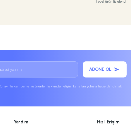
1 adet ürün listelendi
ABONE OL
k Onayı
ile kampanya ve ürünler hakkında iletişim kanalları yoluyla haberdar olmak
Yardım
Hızlı Erişim