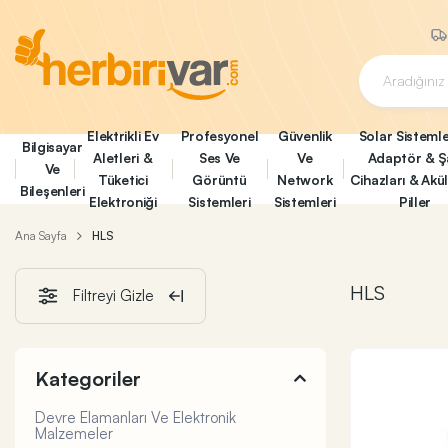
Elektrikli Ev
Profesyonel
Güvenlik
Solar Sistemle
Bilgisayar
Aletleri &
Ses Ve
Ve
Adaptör & Ş
Ve
Tüketici
Görüntü
Network
Cihazları & Akü
Bileşenleri
Elektroniği
Sistemleri
Sistemleri
Piller
Ana Sayfa
HLS
HLS
Filtreyi Gizle
Kategoriler
Devre Elamanları Ve Elektronik
Malzemeler