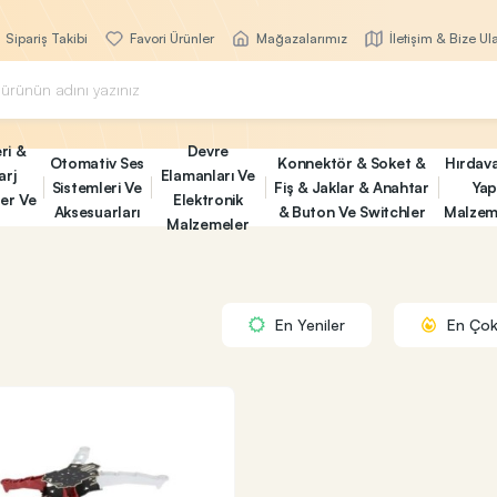
Sipariş Takibi
Favori Ürünler
Mağazalarımız
İletişim & Bize Ul
ri &
Devre
Otomativ Ses
Konnektör & Soket &
Hırdav
arj
Elamanları Ve
Sistemleri Ve
Fiş & Jaklar & Anahtar
Yap
ler Ve
Elektronik
Aksesuarları
& Buton Ve Switchler
Malzem
Malzemeler
En Yeniler
En Çok