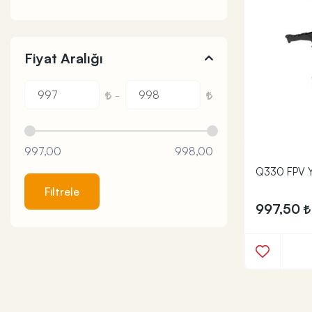
Fiyat Aralığı
-
997,00
998,00
Q330 FPV Y
Filtrele
997,50