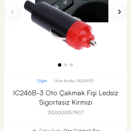
Diğer
Ürün Kodu:
1426950
IC246B-3 Oto Çakmak Fişi Ledsiz
Sigortasız Kırmızı
2100000157907
Daha Fazla
Oto Çakmak Fişi