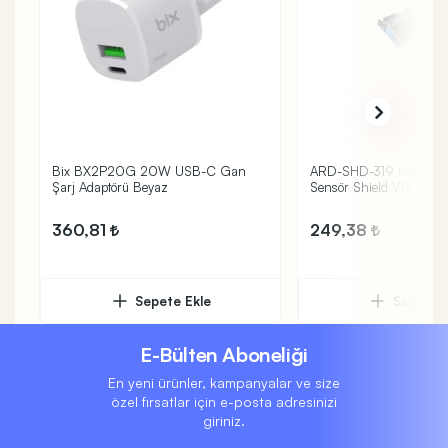
Bix BX2P20G 20W USB-C Gan
ARD-SHD-319 Funduıno
Şarj Adaptörü Beyaz
Sensör Shield V1.1
360,81
249,38
Sepete Ekle
Sepete 
E-Bülten Aboneliği
En yeni ürünler, kampanyalar ve size
özel fırsatlar için e-posta adresinizi
giriniz.