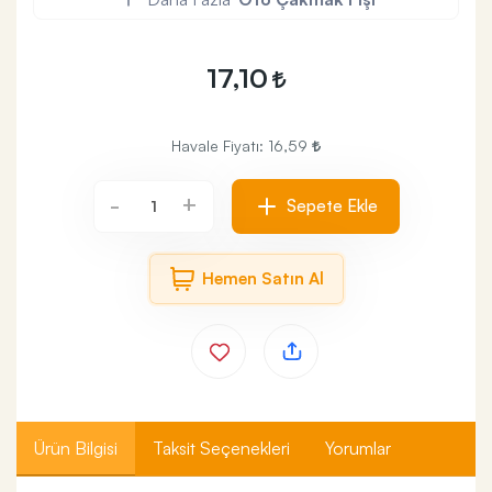
17,10
Havale Fiyatı:
16,59
+
-
Sepete Ekle
Hemen Satın Al
Ürün Bilgisi
Taksit Seçenekleri
Yorumlar