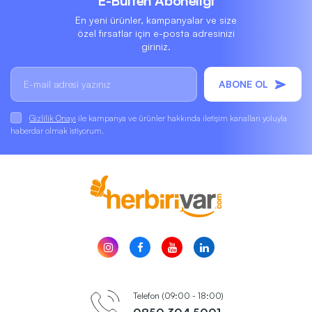
E-Bülten Aboneliği
En yeni ürünler, kampanyalar ve size
özel fırsatlar için e-posta adresinizi
giriniz.
ABONE OL
Gizlilik Onayı
ile kampanya ve ürünler hakkında iletişim kanalları yoluyla
haberdar olmak istiyorum.
Telefon (09:00 - 18:00)