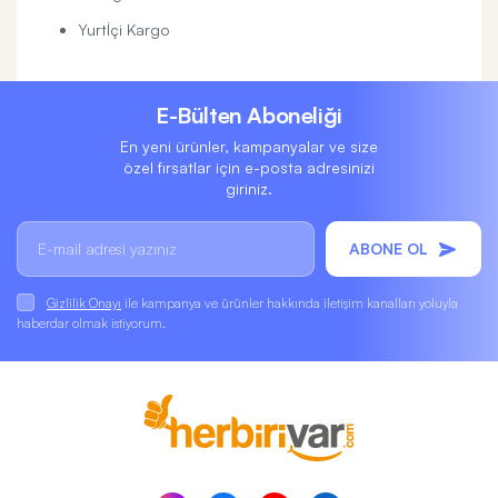
Yurtİçi Kargo
E-Bülten Aboneliği
En yeni ürünler, kampanyalar ve size
özel fırsatlar için e-posta adresinizi
giriniz.
ABONE OL
Gizlilik Onayı
ile kampanya ve ürünler hakkında iletişim kanalları yoluyla
haberdar olmak istiyorum.