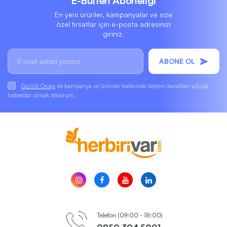
E-Bülten Aboneliği
En yeni ürünler, kampanyalar ve size
özel fırsatlar için e-posta adresinizi
giriniz.
ABONE OL
Gizlilik Onayı
ile kampanya ve ürünler hakkında iletişim kanalları yoluyla
haberdar olmak istiyorum.
Telefon (09:00 - 18:00)