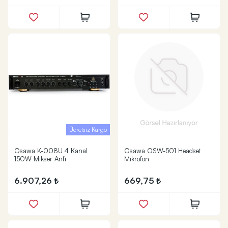
Ücretsiz Kargo
Osawa K-008U 4 Kanal
Osawa OSW-501 Headset
150W Mikser Anfi
Mikrofon
6.907,26
669,75