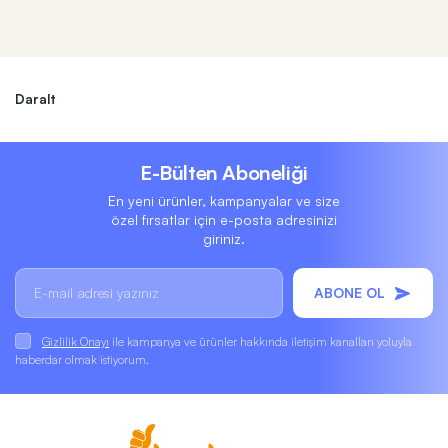
Daralt
E-Bülten Aboneliği
En yeni ürünler, kampanyalar ve size
özel fırsatlar için e-posta adresinizi
giriniz.
ABONE OL
Gizlilik Onayı
ile kampanya ve ürünler hakkında iletişim kanalları yoluyla
haberdar olmak istiyorum.