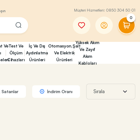
Müşteri Hizmetleri:
0850 304 50 01
aşın
0
Yüksek Akım
at Ve
Test Ve
İç Ve Dış
Otomasyon,Şalt
Ve Zayıf
ı
Ölçüm
Aydınlatma
Ve Elektrik
Akım
eleri
Cihazları
Ürünleri
Ürünleri
Kabloları
 Satanlar
İndirim Oranı