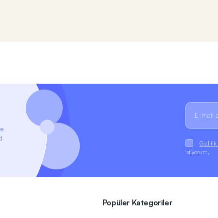
ze
i
Gizlili
istiyorum.
Popüler Kategoriler