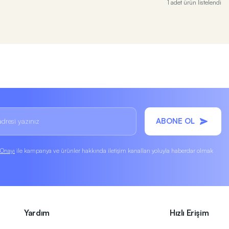
1 adet ürün listelendi
ABONE OL
k Onayı
ile kampanya ve ürünler hakkında iletişim kanalları yoluyla haberdar olmak
Yardım
Hızlı Erişim