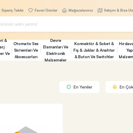
Sipariş Takibi
Favori Ürünler
Mağazalarımız
İletişim & Bize Ul
ri &
Devre
Otomativ Ses
Konnektör & Soket &
Hırdav
arj
Elamanları Ve
Sistemleri Ve
Fiş & Jaklar & Anahtar
Yap
ler Ve
Elektronik
Aksesuarları
& Buton Ve Switchler
Malzem
Malzemeler
En Yeniler
En Çok