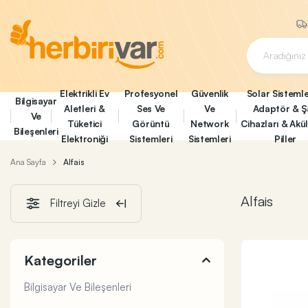
Elektrikli Ev
Profesyonel
Güvenlik
Solar Sistemle
Bilgisayar
Aletleri &
Ses Ve
Ve
Adaptör & Ş
Ve
Tüketici
Görüntü
Network
Cihazları & Akü
Bileşenleri
Elektroniği
Sistemleri
Sistemleri
Piller
Ana Sayfa
Alfais
Alfais
Filtreyi Gizle
Kategoriler
Bilgisayar Ve Bileşenleri