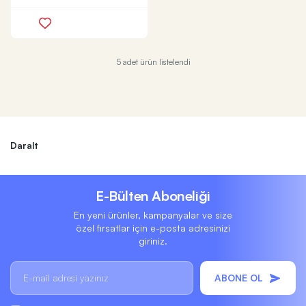
5 adet ürün listelendi
Daralt
E-Bülten Aboneliği
En yeni ürünler, kampanyalar ve size
özel fırsatlar için e-posta adresinizi
giriniz.
ABONE OL