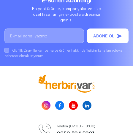
E-Bülten Aboneliği
En yeni ürünler, kampanyalar ve size
özel fırsatlar için e-posta adresinizi
giriniz.
ABONE OL
Gizlilik Onayı
ile kampanya ve ürünler hakkında iletişim kanalları yoluyla
haberdar olmak istiyorum.
Telefon (09:00 - 18:00)