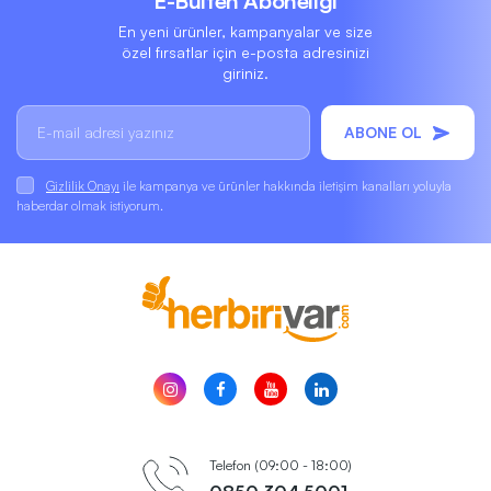
E-Bülten Aboneliği
En yeni ürünler, kampanyalar ve size
özel fırsatlar için e-posta adresinizi
giriniz.
ABONE OL
Gizlilik Onayı
ile kampanya ve ürünler hakkında iletişim kanalları yoluyla
haberdar olmak istiyorum.
Telefon (09:00 - 18:00)