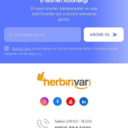
E-Bülten Aboneliği
En yeni ürünler, kampanyalar ve size
özel fırsatlar için e-posta adresinizi
giriniz.
ABONE OL
Gizlilik Onayı
ile kampanya ve ürünler hakkında iletişim kanalları yoluyla
haberdar olmak istiyorum.
Telefon (09:00 - 18:00)