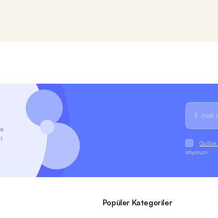
ze
i
Gizlili
istiyorum.
Popüler Kategoriler