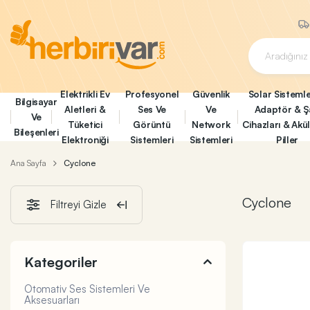
Elektrikli Ev
Profesyonel
Güvenlik
Solar Sistemle
Bilgisayar
Aletleri &
Ses Ve
Ve
Adaptör & Ş
Ve
Tüketici
Görüntü
Network
Cihazları & Akü
Bileşenleri
Elektroniği
Sistemleri
Sistemleri
Piller
Ana Sayfa
Cyclone
Cyclone
Filtreyi Gizle
Kategoriler
Otomativ Ses Sistemleri Ve
Aksesuarları