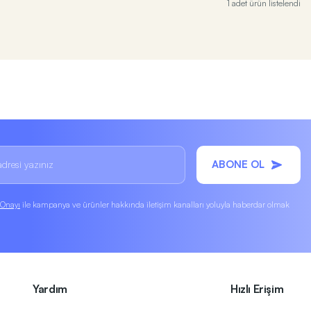
1 adet ürün listelendi
ABONE OL
k Onayı
ile kampanya ve ürünler hakkında iletişim kanalları yoluyla haberdar olmak
Yardım
Hızlı Erişim