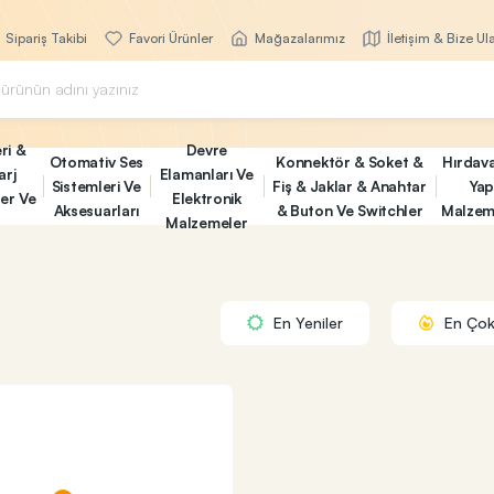
Sipariş Takibi
Favori Ürünler
Mağazalarımız
İletişim & Bize Ul
ri &
Devre
Otomativ Ses
Konnektör & Soket &
Hırdav
arj
Elamanları Ve
Sistemleri Ve
Fiş & Jaklar & Anahtar
Yap
ler Ve
Elektronik
Aksesuarları
& Buton Ve Switchler
Malzem
Malzemeler
En Yeniler
En Çok