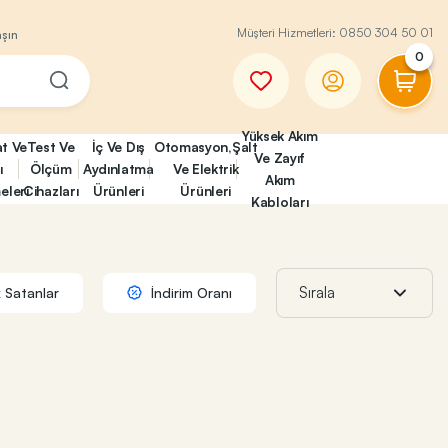
Müşteri Hizmetleri:
0850 304 50 01
aşın
0
Yüksek Akım
at Ve
Test Ve
İç Ve Dış
Otomasyon,Şalt
Ve Zayıf
ı
Ölçüm
Aydınlatma
Ve Elektrik
Akım
eleri
Cihazları
Ürünleri
Ürünleri
Kabloları
 Satanlar
İndirim Oranı