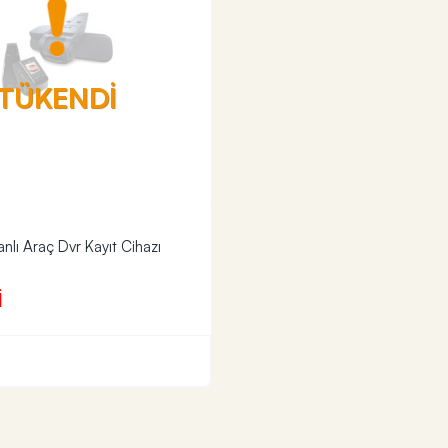
TÜKENDİ
lı Araç Dvr Kayıt Cihazı
İ