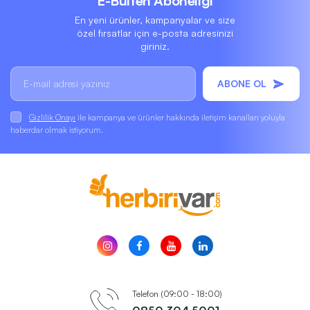
E-Bülten Aboneliği
En yeni ürünler, kampanyalar ve size
özel fırsatlar için e-posta adresinizi
giriniz.
ABONE OL
Gizlilik Onayı
ile kampanya ve ürünler hakkında iletişim kanalları yoluyla
haberdar olmak istiyorum.
Telefon (09:00 - 18:00)