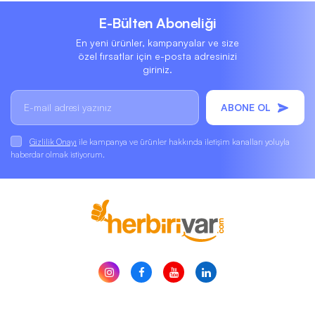
E-Bülten Aboneliği
En yeni ürünler, kampanyalar ve size
özel fırsatlar için e-posta adresinizi
giriniz.
ABONE OL
Gizlilik Onayı
ile kampanya ve ürünler hakkında iletişim kanalları yoluyla
haberdar olmak istiyorum.