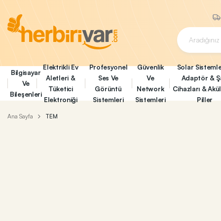
Elektrikli Ev
Profesyonel
Güvenlik
Solar Sistemle
Bilgisayar
Aletleri &
Ses Ve
Ve
Adaptör & Ş
Ve
Tüketici
Görüntü
Network
Cihazları & Akü
Bileşenleri
Elektroniği
Sistemleri
Sistemleri
Piller
Ana Sayfa
TEM