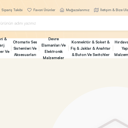
Sipariş Takibi
Favori Ürünler
Mağazalarımız
İletişim & Bize Ul
ri &
Devre
Otomativ Ses
Konnektör & Soket &
Hırdav
arj
Elamanları Ve
Sistemleri Ve
Fiş & Jaklar & Anahtar
Yap
ler Ve
Elektronik
Aksesuarları
& Buton Ve Switchler
Malzem
Malzemeler