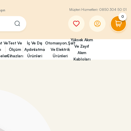
Müşteri Hizmetleri:
0850 304 50 01
aşın
0
Yüksek Akım
at Ve
Test Ve
İç Ve Dış
Otomasyon,Şalt
Ve Zayıf
ı
Ölçüm
Aydınlatma
Ve Elektrik
Akım
eleri
Cihazları
Ürünleri
Ürünleri
Kabloları