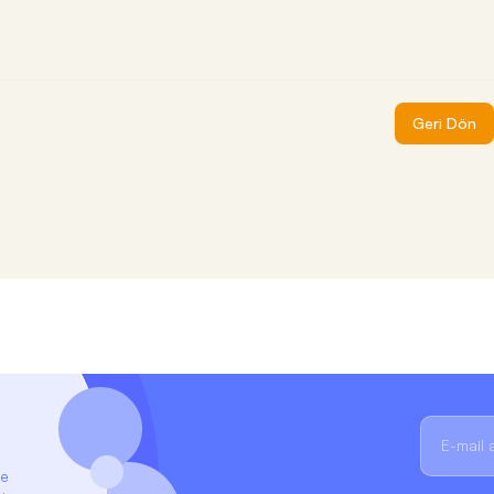
Geri Dön
ze