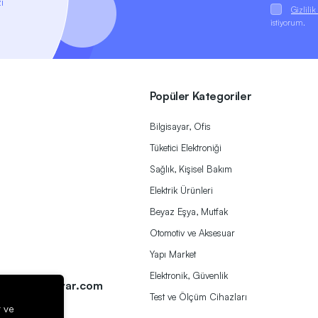
i
Gizlili
istiyorum.
Popüler Kategoriler
Bilgisayar, Ofis
Tüketici Elektroniği
Sağlık, Kişisel Bakım
Elektrik Ürünleri
Beyaz Eşya, Mutfak
Otomotiv ve Aksesuar
Yapı Market
a
Elektronik, Güvenlik
ek@herbirivar.com
Test ve Ölçüm Cihazları
r ve