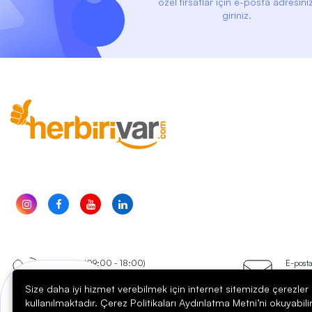
özel fırsatlar için e-posta adresiniz
giriniz.
Telefon (09:00 - 18:00)
E-post
0850 304 5001
dest
Size daha iyi hizmet verebilmek için internet sitemizde çerezler
Bir sorunuz mu var?
kullanılmaktadır. Çerez Politikaları Aydınlatma Metni’ni okuyabili