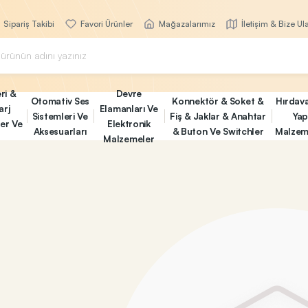
Sipariş Takibi
Favori Ürünler
Mağazalarımız
İletişim & Bize Ul
ri &
Devre
Otomativ Ses
Konnektör & Soket &
Hırdav
arj
Elamanları Ve
Sistemleri Ve
Fiş & Jaklar & Anahtar
Yap
ler Ve
Elektronik
Aksesuarları
& Buton Ve Switchler
Malzem
Malzemeler