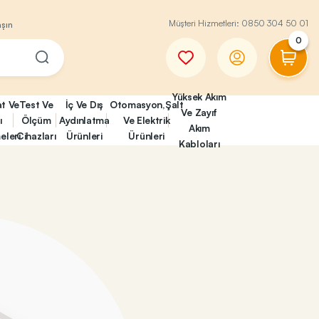
Müşteri Hizmetleri:
0850 304 50 01
aşın
0
Yüksek Akım
at Ve
Test Ve
İç Ve Dış
Otomasyon,Şalt
Ve Zayıf
ı
Ölçüm
Aydınlatma
Ve Elektrik
Akım
eleri
Cihazları
Ürünleri
Ürünleri
Kabloları