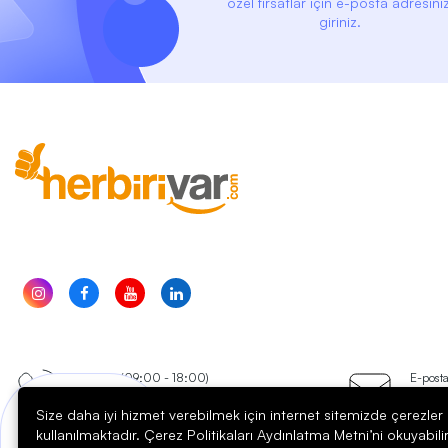
özel fırsatlar için e-posta adresiniz
giriniz.
Telefon (09:00 - 18:00)
E-post
0850 304 5001
dest
Size daha iyi hizmet verebilmek için internet sitemizde çerezler
Bir sorunuz mu var?
kullanılmaktadır. Çerez Politikaları Aydınlatma Metni’ni okuyabili