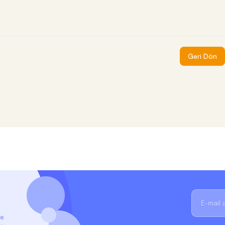
Geri Dön
ze