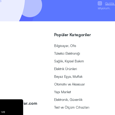
i
Gizlili
istiyorum.
Popüler Kategoriler
Bilgisayar, Ofis
Tüketici Elektroniği
Sağlık, Kişisel Bakım
Elektrik Ürünleri
Beyaz Eşya, Mutfak
Otomotiv ve Aksesuar
Yapı Market
a
Elektronik, Güvenlik
ek@herbirivar.com
Test ve Ölçüm Cihazları
r ve