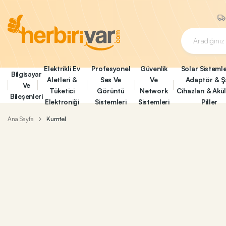
Elektrikli Ev
Profesyonel
Güvenlik
Solar Sistemle
Bilgisayar
Aletleri &
Ses Ve
Ve
Adaptör & Ş
Ve
Tüketici
Görüntü
Network
Cihazları & Akü
Bileşenleri
Elektroniği
Sistemleri
Sistemleri
Piller
Ana Sayfa
Kumtel