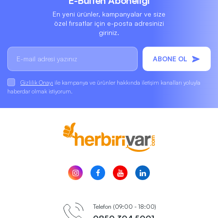
E-Bülten Aboneliği
En yeni ürünler, kampanyalar ve size
özel fırsatlar için e-posta adresinizi
giriniz.
ABONE OL
Gizlilik Onayı
ile kampanya ve ürünler hakkında iletişim kanalları yoluyla
haberdar olmak istiyorum.
Telefon (09:00 - 18:00)