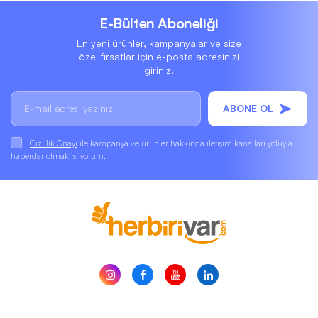
E-Bülten Aboneliği
En yeni ürünler, kampanyalar ve size
özel fırsatlar için e-posta adresinizi
giriniz.
ABONE OL
Gizlilik Onayı
ile kampanya ve ürünler hakkında iletişim kanalları yoluyla
haberdar olmak istiyorum.