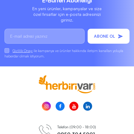
E-Bülten Aboneliği
En yeni ürünler, kampanyalar ve size
özel fırsatlar için e-posta adresinizi
giriniz.
ABONE OL
Gizlilik Onayı
ile kampanya ve ürünler hakkında iletişim kanalları yoluyla
haberdar olmak istiyorum.
Telefon (09:00 - 18:00)