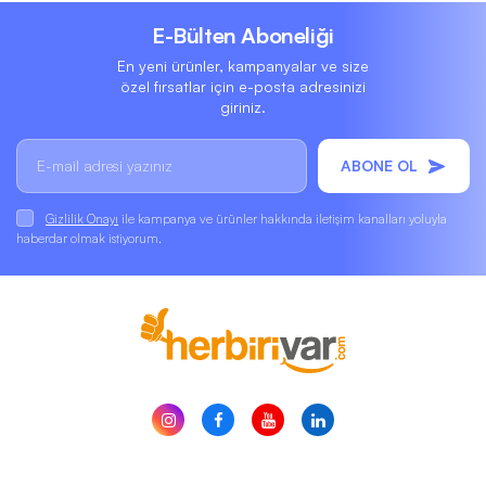
E-Bülten Aboneliği
En yeni ürünler, kampanyalar ve size
özel fırsatlar için e-posta adresinizi
giriniz.
ABONE OL
Gizlilik Onayı
ile kampanya ve ürünler hakkında iletişim kanalları yoluyla
haberdar olmak istiyorum.