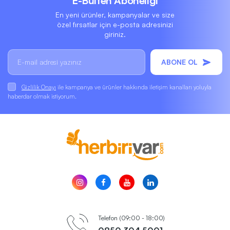
E-Bülten Aboneliği
En yeni ürünler, kampanyalar ve size
özel fırsatlar için e-posta adresinizi
giriniz.
ABONE OL
Gizlilik Onayı
ile kampanya ve ürünler hakkında iletişim kanalları yoluyla
haberdar olmak istiyorum.
Telefon (09:00 - 18:00)