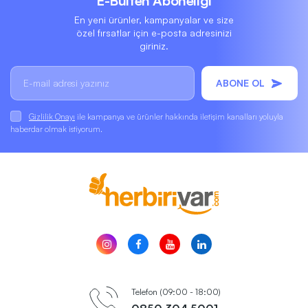
E-Bülten Aboneliği
En yeni ürünler, kampanyalar ve size
özel fırsatlar için e-posta adresinizi
giriniz.
ABONE OL
Gizlilik Onayı
ile kampanya ve ürünler hakkında iletişim kanalları yoluyla
haberdar olmak istiyorum.
Telefon (09:00 - 18:00)