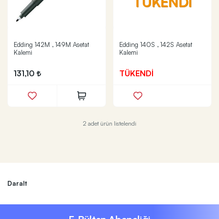
TÜKENDİ
Edding 142M , 149M Asetat
Edding 140S , 142S Asetat
Kalemi
Kalemi
131,10
TÜKENDİ
2 adet ürün listelendi
Daralt