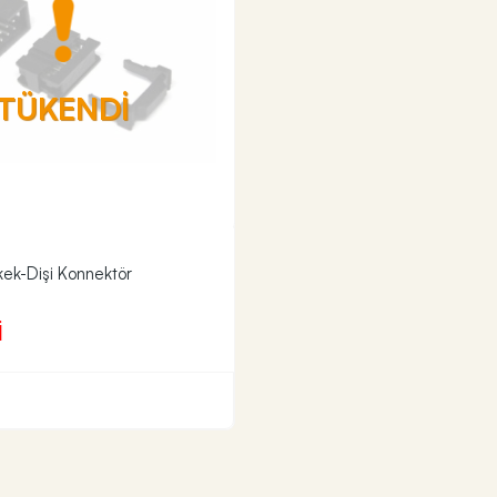
TÜKENDİ
kek-Dişi Konnektör
İ