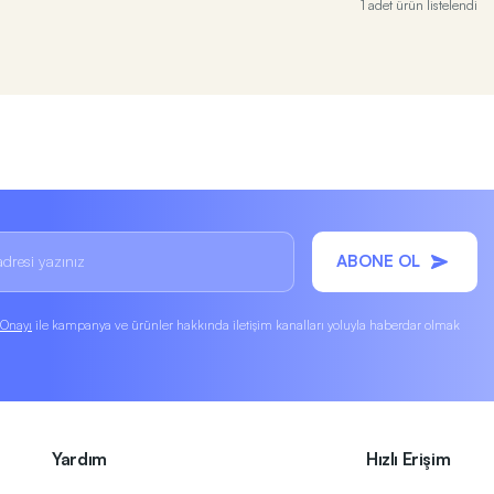
1 adet ürün listelendi
ABONE OL
k Onayı
ile kampanya ve ürünler hakkında iletişim kanalları yoluyla haberdar olmak
Yardım
Hızlı Erişim