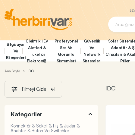
Elektrikli Ev
Profesyonel
Güvenlik
Solar Sistemle
Bilgisayar
Aletleri &
Ses Ve
Ve
Adaptör & Ş
Ve
Tüketici
Görüntü
Network
Cihazları & Akü
Bileşenleri
Elektroniği
Sistemleri
Sistemleri
Piller
Ana Sayfa
IDC
IDC
Filtreyi Gizle
Kategoriler
Konnektör & Soket & Fiş & Jaklar &
Anahtar & Buton Ve Switchler