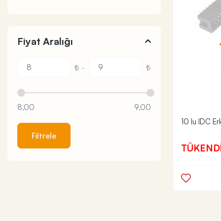
Fiyat Aralığı
-
8,00
9,00
10 lu IDC Er
Filtrele
TÜKEND