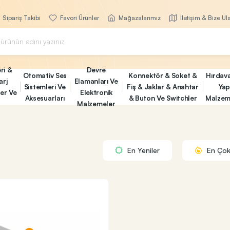
Sipariş Takibi
Favori Ürünler
Mağazalarımız
İletişim & Bize Ul
ri &
Devre
Otomativ Ses
Konnektör & Soket &
Hırdav
arj
Elamanları Ve
Sistemleri Ve
Fiş & Jaklar & Anahtar
Yap
ler Ve
Elektronik
Aksesuarları
& Buton Ve Switchler
Malzem
Malzemeler
En Yeniler
En Çok