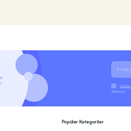
ze
i
Gizlili
istiyorum.
Popüler Kategoriler