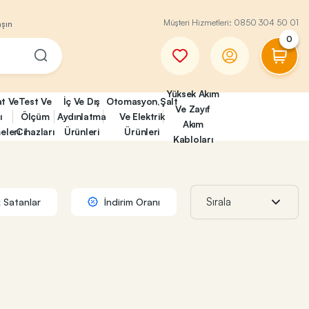
Müşteri Hizmetleri:
0850 304 50 01
aşın
0
Yüksek Akım
at Ve
Test Ve
İç Ve Dış
Otomasyon,Şalt
Ve Zayıf
ı
Ölçüm
Aydınlatma
Ve Elektrik
Akım
eleri
Cihazları
Ürünleri
Ürünleri
Kabloları
 Satanlar
İndirim Oranı