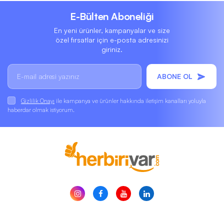
E-Bülten Aboneliği
En yeni ürünler, kampanyalar ve size
özel fırsatlar için e-posta adresinizi
giriniz.
ABONE OL
Gizlilik Onayı
ile kampanya ve ürünler hakkında iletişim kanalları yoluyla
haberdar olmak istiyorum.