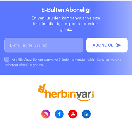
E-Bülten Aboneliği
En yeni ürünler, kampanyalar ve size
özel fırsatlar için e-posta adresinizi
giriniz.
ABONE OL
Gizlilik Onayı
ile kampanya ve ürünler hakkında iletişim kanalları yoluyla
haberdar olmak istiyorum.