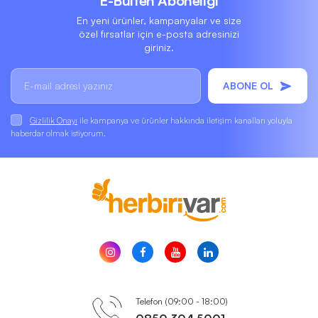
E-Bülten Aboneliği
En yeni ürünler, kampanyalar ve size
özel fırsatlar için e-posta adresinizi
giriniz.
ABONE OL
Gizlilik Onayı
ile kampanya ve ürünler hakkında iletişim kanalları yoluyla
haberdar olmak istiyorum.
Telefon (09:00 - 18:00)