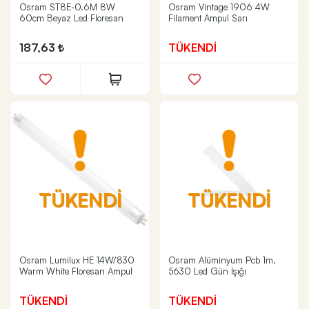
Osram ST8E-0.6M 8W
Osram Vintage 1906 4W
60cm Beyaz Led Floresan
Filament Ampul Sarı
187,63
TÜKENDİ
TÜKENDİ
TÜKENDİ
Osram Lumilux HE 14W/830
Osram Alüminyum Pcb 1m.
Warm White Floresan Ampul
5630 Led Gün Işığı
TÜKENDİ
TÜKENDİ