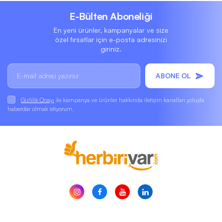
E-Bülten Aboneliği
En yeni ürünler, kampanyalar ve size
özel fırsatlar için e-posta adresinizi
giriniz.
ABONE OL
Gizlilik Onayı
ile kampanya ve ürünler hakkında iletişim kanalları yoluyla
haberdar olmak istiyorum.