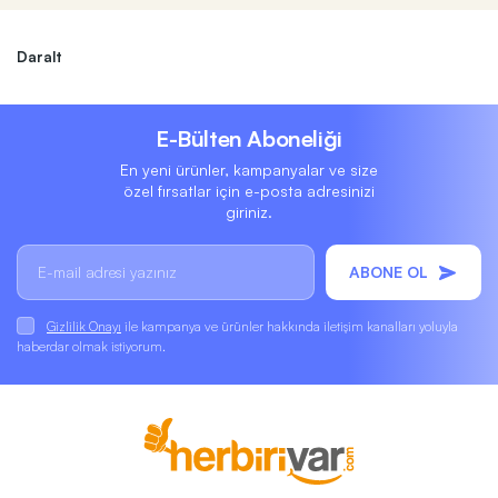
Daralt
E-Bülten Aboneliği
En yeni ürünler, kampanyalar ve size
özel fırsatlar için e-posta adresinizi
giriniz.
ABONE OL
Gizlilik Onayı
ile kampanya ve ürünler hakkında iletişim kanalları yoluyla
haberdar olmak istiyorum.